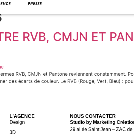
CENCE
PRESSE
6
TRE RVB, CMJN ET PA
 termes RVB, CMJN et Pantone reviennent constamment. Pour
raîner des écarts de couleur. Le RVB (Rouge, Vert, Bleu) : p
L'AGENCE
NOUS CONTACTER
Design
Studio by Marketing Créatio
29 allée Saint Jean – ZAC de
3D